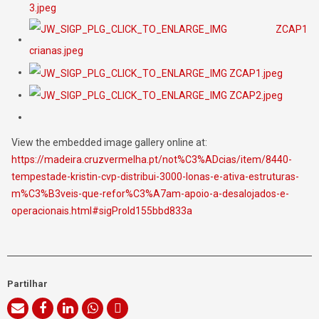
View the embedded image gallery online at:
https://madeira.cruzvermelha.pt/not%C3%ADcias/item/8440-
tempestade-kristin-cvp-distribui-3000-lonas-e-ativa-estruturas-
m%C3%B3veis-que-refor%C3%A7am-apoio-a-desalojados-e-
operacionais.html#sigProId155bbd833a
Partilhar